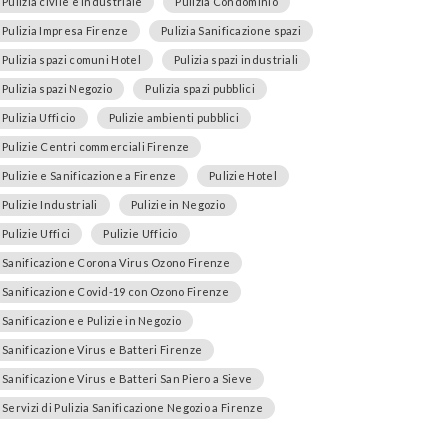
Pulizia civile e industriale
Pulizia Condominio
Pulizia Impresa Firenze
Pulizia Sanificazione spazi
Pulizia spazi comuni Hotel
Pulizia spazi industriali
Pulizia spazi Negozio
Pulizia spazi pubblici
Pulizia Ufficio
Pulizie ambienti pubblici
Pulizie Centri commerciali Firenze
Pulizie e Sanificazione a Firenze
Pulizie Hotel
Pulizie Industriali
Pulizie in Negozio
Pulizie Uffici
Pulizie Ufficio
Sanificazione Corona Virus Ozono Firenze
Sanificazione Covid-19 con Ozono Firenze
Sanificazione e Pulizie in Negozio
Sanificazione Virus e Batteri Firenze
Sanificazione Virus e Batteri San Piero a Sieve
Servizi di Pulizia Sanificazione Negozio a Firenze