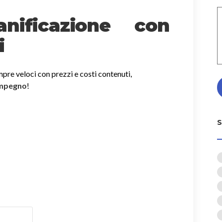
nificazione con
i
mpre veloci con prezzi e costi contenuti,
impegno
!