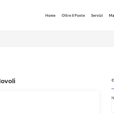
Home
Oltre il Ponte
Servizi
Ma
ovoli
N