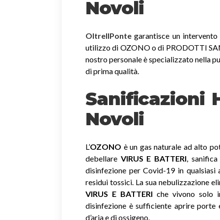
Novoli
OltreIlPonte
garantisce un intervento r
utilizzo di OZONO o di PRODOTTI SANIF
nostro personale è specializzato nella pu
di prima qualità.
Sanificazioni
Novoli
L’
OZONO
è un gas naturale ad alto pot
debellare
VIRUS E BATTERI
, sanific
disinfezione per Covid-19 in qualsiasi
residui tossici.
La sua nebulizzazione el
VIRUS E BATTERI
che vivono solo in
disinfezione è sufficiente aprire porte 
d’aria e di ossigeno.