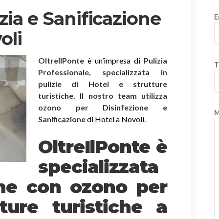
zia e Sanificazione
E
oli
OltreIlPonte
è un’impresa di
Pulizia
T
Professionale, specializzata in
pulizie di Hotel e strutture
turistiche. Il nostro team utilizza
ozono per Disinfezione e
M
Sanificazione
di Hotel a Novoli.
OltreIlPonte è
specializzata
one
con ozono
per
ture turistiche a