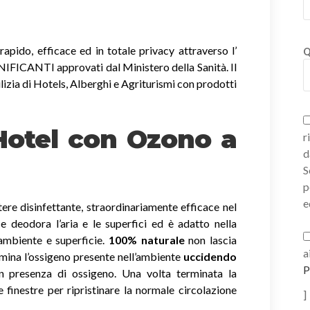
apido, efficace ed in totale privacy attraverso l’
Q
ICANTI approvati dal Ministero della Sanità. Il
lizia di Hotels, Alberghi e Agriturismi con prodotti
 Hotel con Ozono
a
r
d
S
p
e
ere disinfettante, straordinariamente efficace nel
a e deodora l’aria e le superfici ed è adatto nella
 ambiente e superficie.
100% naturale
non lascia
a
imina l’ossigeno presente nell’ambiente
uccidendo
P
 presenza di ossigeno. Una volta terminata la
e finestre per ripristinare la normale circolazione
]