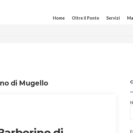
Home
Oltre il Ponte
Servizi
Ma
rino di Mugello
N
 Barberino di
E