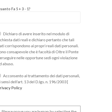
uanto Fa 5 + 3 - 1?
Dichiaro di avere inserito nel modulo di
ichiesta dati reali e dichiaro pertanto che tali
ati corrispondono ai propri reali dati personali.
ono consapevole che è facoltà di Oltre il Ponte
erseguire nelle opportune sedi ogni violazione
d abuso.
Acconsento al trattamento dei dati personali,
i sensi dell'art. 13 del D.lgs. n. 196/2003 [
rivacy Policy
Please prove you are human by selecting the