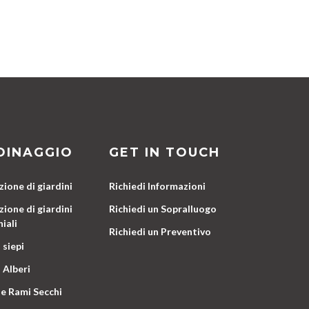
DINAGGIO
GET IN TOUCH
ione di giardini
Richiedi Informazioni
ione di giardini
Richiedi un Sopralluogo
iali
Richiedi un Preventivo
 siepi
 Alberi
e Rami Secchi