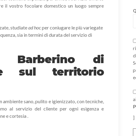
re il vostro focolare domestico un luogo sempre
Q
zate, studiate
ad hoc
per coniugare le più variegate
equenza, sia in termini di durata del servizio di
r
 Barberino di
d
S
sul territorio
p
e
a
 un ambiente sano, pulito e igienizzato, con tecniche,
P
iamo al servizio del cliente per ogni esigenza e
e e cortesia .
]