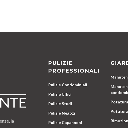
PULIZIE
GIAR
PROFESSIONALI
Manutenz
Pulizie Condominiali
Manutenz
condomin
Pulizie Uffici
Potatura
Pulizie Studi
Potatura
Pulizie Negozi
enze, la
Rimozion
Pulizie Capannoni