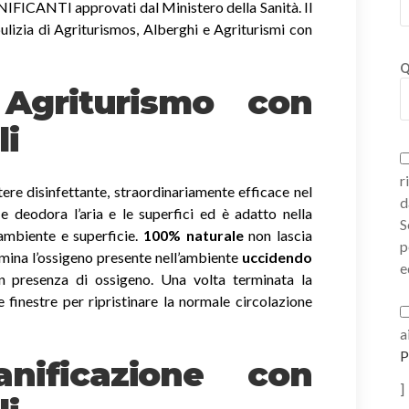
ICANTI approvati dal Ministero della Sanità. Il
ulizia di Agriturismos, Alberghi e Agriturismi con
Q
i Agriturismo con
li
r
ere disinfettante, straordinariamente efficace nel
d
a e deodora l’aria e le superfici ed è adatto nella
S
 ambiente e superficie.
100% naturale
non lascia
p
imina l’ossigeno presente nell’ambiente
uccidendo
e
 presenza di ossigeno. Una volta terminata la
e finestre per ripristinare la normale circolazione
a
P
nificazione con
]