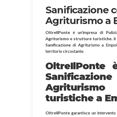
Sanificazione 
Agriturismo a 
OltreIlPonte
è un’impresa di
Puliz
Agriturismo e strutture turistiche. i
Sanificazione
di Agriturismo a Empoli 
territorio circostante.
OltreIlPonte 
Sanificazion
Agriturism
turistiche a E
OltreIlPonte
garantisce un intervento r