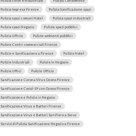
Pulizia civile e industriale
Pulizia Condominio
Pulizia Impresa Firenze
Pulizia Sanificazione spazi
Pulizia spazi comuni Hotel
Pulizia spazi industriali
Pulizia spazi Negozio
Pulizia spazi pubblici
Pulizia Ufficio
Pulizie ambienti pubblici
Pulizie Centri commerciali Firenze
Pulizie e Sanificazione a Firenze
Pulizie Hotel
Pulizie Industriali
Pulizie in Negozio
Pulizie Uffici
Pulizie Ufficio
Sanificazione Corona Virus Ozono Firenze
Sanificazione Covid-19 con Ozono Firenze
Sanificazione e Pulizie in Negozio
Sanificazione Virus e Batteri Firenze
Sanificazione Virus e Batteri San Piero a Sieve
Servizi di Pulizia Sanificazione Negozio a Firenze