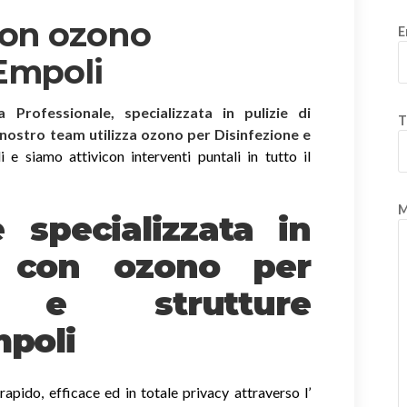
con ozono
E
Empoli
ia Professionale, specializzata in pulizie di
T
l nostro team utilizza ozono per Disinfezione e
e siamo attivicon interventi puntali in tutto il
M
è specializzata in
e
con ozono
per
o e strutture
mpoli
apido, efficace ed in totale privacy attraverso l’