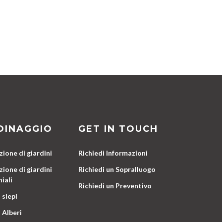
DINAGGIO
GET IN TOUCH
ione di giardini
Richiedi Informazioni
ione di giardini
Richiedi un Sopralluogo
iali
Richiedi un Preventivo
 siepi
 Alberi