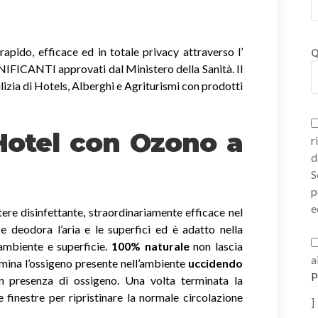
apido, efficace ed in totale privacy attraverso l’
Q
ICANTI approvati dal Ministero della Sanità. Il
lizia di Hotels, Alberghi e Agriturismi con prodotti
 Hotel con Ozono
a
r
d
S
p
e
ere disinfettante, straordinariamente efficace nel
a e deodora l’aria e le superfici ed è adatto nella
 ambiente e superficie.
100% naturale
non lascia
a
imina l’ossigeno presente nell’ambiente
uccidendo
P
 presenza di ossigeno. Una volta terminata la
e finestre per ripristinare la normale circolazione
]