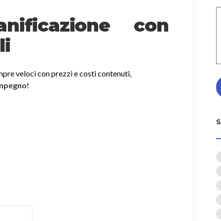
nificazione con
i
mpre veloci con prezzi e costi contenuti,
impegno
!