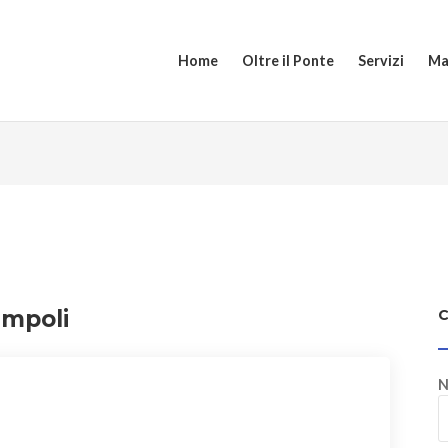
Home
Oltre il Ponte
Servizi
Ma
Empoli
N