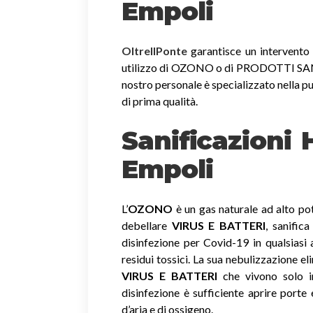
Empoli
OltreIlPonte
garantisce un intervento r
utilizzo di OZONO o di PRODOTTI SANIF
nostro personale è specializzato nella pu
di prima qualità.
Sanificazioni
Empoli
L’
OZONO
è un gas naturale ad alto pot
debellare
VIRUS E BATTERI
, sanific
disinfezione per Covid-19 in qualsiasi
residui tossici.
La sua nebulizzazione el
VIRUS E BATTERI
che vivono solo in
disinfezione è sufficiente aprire porte 
d’aria e di ossigeno.