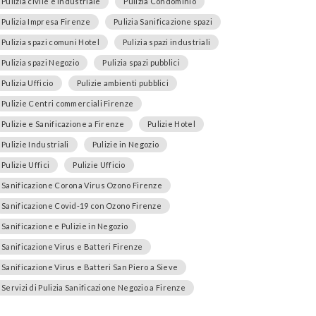
Pulizia civile e industriale
Pulizia Condominio
Pulizia Impresa Firenze
Pulizia Sanificazione spazi
Pulizia spazi comuni Hotel
Pulizia spazi industriali
Pulizia spazi Negozio
Pulizia spazi pubblici
Pulizia Ufficio
Pulizie ambienti pubblici
Pulizie Centri commerciali Firenze
Pulizie e Sanificazione a Firenze
Pulizie Hotel
Pulizie Industriali
Pulizie in Negozio
Pulizie Uffici
Pulizie Ufficio
Sanificazione Corona Virus Ozono Firenze
Sanificazione Covid-19 con Ozono Firenze
Sanificazione e Pulizie in Negozio
Sanificazione Virus e Batteri Firenze
Sanificazione Virus e Batteri San Piero a Sieve
Servizi di Pulizia Sanificazione Negozio a Firenze