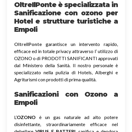
OltreIlPonte è specializzata in
Sanificazione
con ozono
per
Hotel e strutture turistiche a
Empoli
OltreIlPonte
garantisce un intervento rapido,
efficace ed in totale privacy attraverso l’ utilizzo di
OZONO o di PRODOTTI SANIFICANTI approvati
dal Ministero della Sanità. Il nostro personale è
specializzato nella pulizia di Hotels, Alberghi e
Agriturismi con prodotti di prima qualità.
Sanificazioni con Ozono
a
Empoli
L’
OZONO
è un gas naturale ad alto potere
disinfettante, straordinariamente efficace nel
debellare
VIRUS E BATTERI
, sanifica e deodora