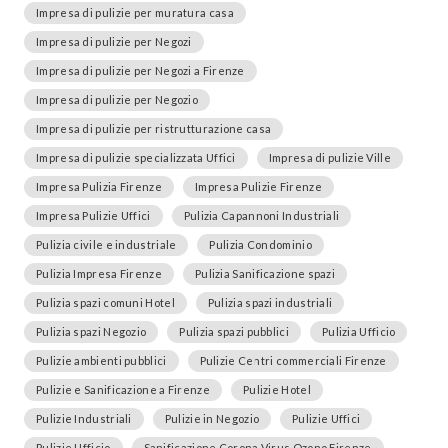
Impresa di pulizie per muratura casa
Impresa di pulizie per Negozi
Impresa di pulizie per Negozi a Firenze
Impresa di pulizie per Negozio
Impresa di pulizie per ristrutturazione casa
Impresa di pulizie specializzata Uffici
Impresa di pulizie Ville
Impresa Pulizia Firenze
Impresa Pulizie Firenze
Impresa Pulizie Uffici
Pulizia Capannoni Industriali
Pulizia civile e industriale
Pulizia Condominio
Pulizia Impresa Firenze
Pulizia Sanificazione spazi
Pulizia spazi comuni Hotel
Pulizia spazi industriali
Pulizia spazi Negozio
Pulizia spazi pubblici
Pulizia Ufficio
Pulizie ambienti pubblici
Pulizie Centri commerciali Firenze
Pulizie e Sanificazione a Firenze
Pulizie Hotel
Pulizie Industriali
Pulizie in Negozio
Pulizie Uffici
Pulizie Ufficio
Sanificazione Corona Virus Ozono Firenze