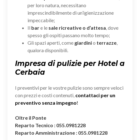
per loro natura, necessitano
imprescindibilmente di un’igienizzazione
impeccabile;
Il
bar
e le
sale ricreative o d’attesa
, dove
spesso gli ospiti passano molto tempo;
Gli spazi aperti, come
giardini
o
terrazze
,
qualora disponibili.
Impresa di pulizie per Hotel a
Cerbaia
I preventivi per le vostre pulizie sono sempre veloci
con prezzi e costi contenuti,
contattaci per un
preventivo senza impegno
!
Oltre il Ponte
Reparto Tecnico : 055.0981228
Reparto Amministrazione : 055.0981228