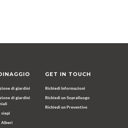
DINAGGIO
GET IN TOUCH
ione di giardini
Richiedi Informazioni
ione di giardini
Richiedi un Sopralluogo
iali
Richiedi un Preventivo
 siepi
 Alberi