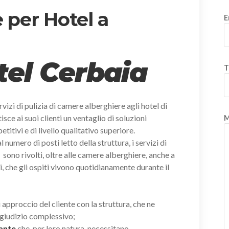
 per Hotel a
E
tel Cerbaia
T
vizi di pulizia di camere alberghiere agli hotel di
isce ai suoi clienti un ventaglio di soluzioni
M
itivi e di livello qualitativo superiore.
umero di posti letto della struttura, i servizi di
e
sono rivolti, oltre alle camere alberghiere, anche a
, che gli ospiti vivono quotidianamente durante il
i approccio del cliente con la struttura, che ne
giudizio complessivo;
rante
che, per loro natura, necessitano