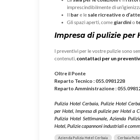
imprescindibilmente di un’igieniz
Il
bar
e le
sale ricreative o d’att
Gli spazi aperti, come
giardini
o
t
Impresa di pulizie per
I preventivi per le vostre pulizie sono se
contenuti,
contattaci per un prevent
Oltre il Ponte
Reparto Tecnico : 055.0981228
Reparto Amministrazione : 055.0981
Pulizia Hotel Cerbaia, Pulizie Hotel Cerba
per Hotel, Impresa di pulizie per Hotel a C
Pulizia Hotel Settimanale, Azienda Pulizi
Hotel, Pulizie capannoni industriali e comme
Azienda Pulizia Hotel Cerbaia
Cerbaia Puliz