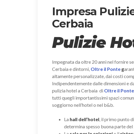
Impresa Pulizie
Cerbaia
Pulizie Ho
Impegnata da oltre 20 anni nel fornire ser
Cerbaia e dintorni,
Oltre il Ponte
g
arant
altamente personalizzate, dai costi compet
Indipendentemente dalle dimensioni e dal n
pulizia hotel a Cerbaia di
Oltre il Pont
tutti quegli importantissimi spazi comuni
soggiorno nell’hotel o nel b&b.
La
hall dell’hotel
, il primo punto d
determina spesso buona parte del 
La
sala per le colazioni
e il
risto