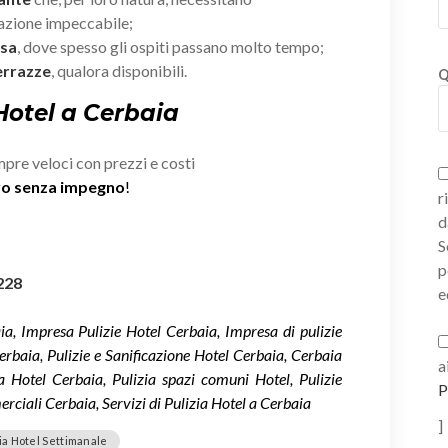
zazione impeccabile;
esa
, dove spesso gli ospiti passano molto tempo;
errazze
, qualora disponibili.
Q
 Hotel a Cerbaia
mpre veloci con prezzi e costi
ivo senza impegno
!
r
d
S
p
228
e
ia, Impresa Pulizie Hotel Cerbaia, Impresa di pulizie
erbaia, Pulizie e Sanificazione Hotel Cerbaia, Cerbaia
a
a Hotel Cerbaia, Pulizia spazi comuni Hotel, Pulizie
P
rciali Cerbaia, Servizi di Pulizia Hotel a Cerbaia
]
ia Hotel Settimanale