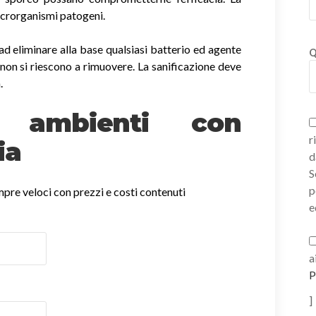
icrorganismi patogeni.
ad eliminare alla base qualsiasi batterio ed agente
Q
non si riescono a rimuovere. La sanificazione deve
.
ne ambienti con
r
ia
d
S
p
empre veloci con prezzi e costi contenuti
e
a
P
]