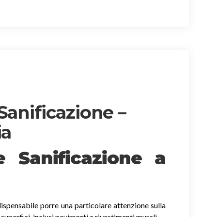
Sanificazione –
ia
 e Sanificazione
a
ispensabile porre una particolare attenzione sulla
e superfici, inclusi pavimenti e rivestimenti murali.