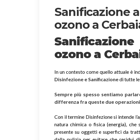
Sanificazione 
ozono a Cerbai
Sanificazion
ozono
a Cerba
In un contesto come quello attuale è ind
Disinfezione e Sanificazione
di tutte l
Sempre più spesso sentiamo parlare 
differenza fra queste due operazion
Con il termine Disinfezione si intende l’
natura chimica o fisica (energia), che 
presente su oggetti e superfici da trat
dalla pulizia per evitare che residui 