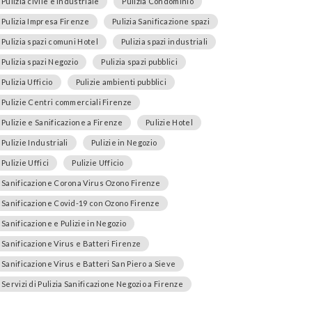
Pulizia civile e industriale
Pulizia Condominio
Pulizia Impresa Firenze
Pulizia Sanificazione spazi
Pulizia spazi comuni Hotel
Pulizia spazi industriali
Pulizia spazi Negozio
Pulizia spazi pubblici
Pulizia Ufficio
Pulizie ambienti pubblici
Pulizie Centri commerciali Firenze
Pulizie e Sanificazione a Firenze
Pulizie Hotel
Pulizie Industriali
Pulizie in Negozio
Pulizie Uffici
Pulizie Ufficio
Sanificazione Corona Virus Ozono Firenze
Sanificazione Covid-19 con Ozono Firenze
Sanificazione e Pulizie in Negozio
Sanificazione Virus e Batteri Firenze
Sanificazione Virus e Batteri San Piero a Sieve
Servizi di Pulizia Sanificazione Negozio a Firenze