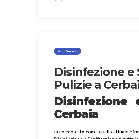
Altri Servizi
Disinfezione e 
Pulizie a Cerba
Disinfezione
Cerbaia
In un contesto come quello attuale è ind
Disinfezione e Sanificazione
di tutte l