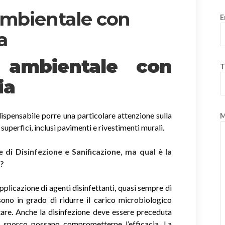
ambientale con
E
a
e ambientale con
T
ia
ispensabile porre una particolare attenzione sulla
M
e superfici, inclusi pavimenti e rivestimenti murali.
di Disinfezione e Sanificazione, ma qual è la
i?
applicazione di agenti disinfettanti, quasi sempre di
sono in grado di ridurre il carico microbiologico
tare. Anche la disinfezione deve essere preceduta
di sporco possano comprometterne l’efficacia. La