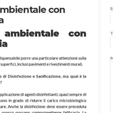
ambientale con
E
a
e ambientale con
T
ia
ispensabile porre una particolare attenzione sulla
M
e superfici, inclusi pavimenti e rivestimenti murali.
di Disinfezione e Sanificazione, ma qual è la
i?
applicazione di agenti disinfettanti, quasi sempre di
sono in grado di ridurre il carico microbiologico
tare. Anche la disinfezione deve essere preceduta
di sporco possano comprometterne l’efficacia. La