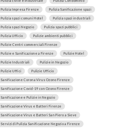
Pulizia civile e industriale
Pulizia Condominio
Pulizia Impresa Firenze
Pulizia Sanificazione spazi
Pulizia spazi comuni Hotel
Pulizia spazi industriali
Pulizia spazi Negozio
Pulizia spazi pubblici
Pulizia Ufficio
Pulizie ambienti pubblici
Pulizie Centri commerciali Firenze
Pulizie e Sanificazione a Firenze
Pulizie Hotel
Pulizie Industriali
Pulizie in Negozio
Pulizie Uffici
Pulizie Ufficio
Sanificazione Corona Virus Ozono Firenze
Sanificazione Covid-19 con Ozono Firenze
Sanificazione e Pulizie in Negozio
Sanificazione Virus e Batteri Firenze
Sanificazione Virus e Batteri San Piero a Sieve
Servizi di Pulizia Sanificazione Negozio a Firenze