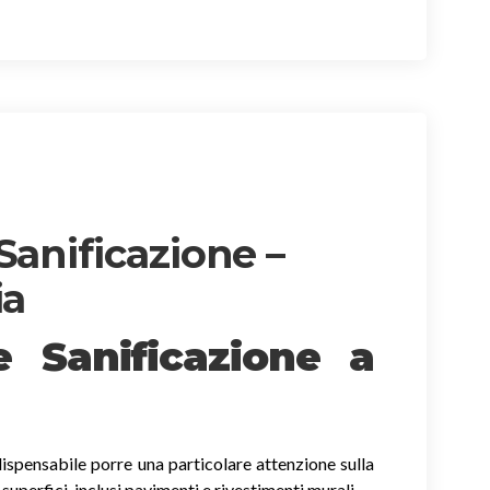
Sanificazione –
ia
 e Sanificazione
a
ispensabile porre una particolare attenzione sulla
e superfici, inclusi pavimenti e rivestimenti murali.