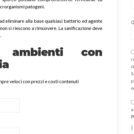
icrorganismi patogeni.
ad eliminare alla base qualsiasi batterio ed agente
Q
non si riescono a rimuovere. La sanificazione deve
.
ne ambienti con
r
ia
d
S
p
empre veloci con prezzi e costi contenuti
e
a
P
]