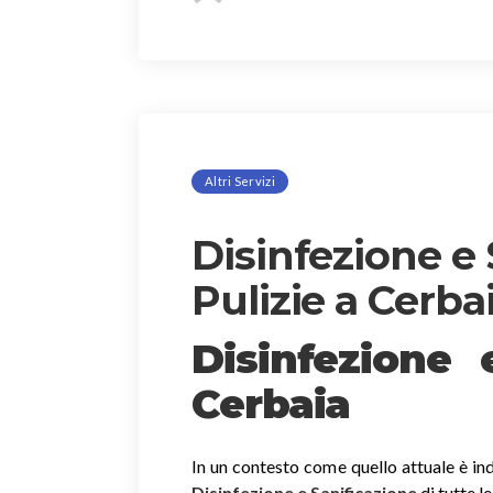
Altri Servizi
Disinfezione e 
Pulizie a Cerba
Disinfezione
Cerbaia
In un contesto come quello attuale è ind
Disinfezione e Sanificazione
di tutte l