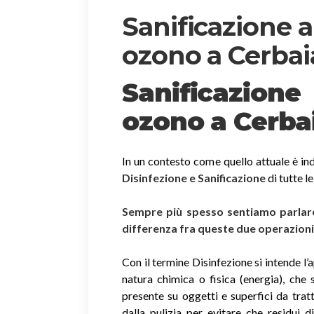
Sanificazione 
ozono a Cerbai
Sanificazion
ozono
a Cerba
In un contesto come quello attuale è ind
Disinfezione e Sanificazione
di tutte l
Sempre più spesso sentiamo parlare 
differenza fra queste due operazion
Con il termine Disinfezione si intende l’
natura chimica o fisica (energia), che 
presente su oggetti e superfici da trat
dalla pulizia per evitare che residui 