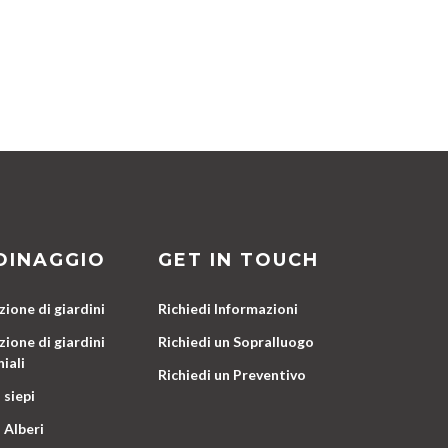
DINAGGIO
GET IN TOUCH
ione di giardini
Richiedi Informazioni
ione di giardini
Richiedi un Sopralluogo
iali
Richiedi un Preventivo
 siepi
 Alberi