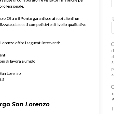
 professionale.
nzo Oltre il Ponte
garantisce ai suoi clienti un
Q
zzate, dai costi competitivi e di livello qualitativo
Lorenzo offre i seguenti interventi:
r
enti
d
ioni di lavora a umido
S
p
o San Lorenzo
e
tti
a
P
orgo San Lorenzo
]