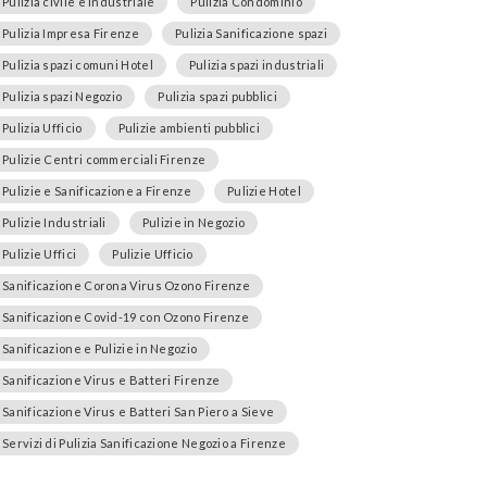
Pulizia civile e industriale
Pulizia Condominio
Pulizia Impresa Firenze
Pulizia Sanificazione spazi
Pulizia spazi comuni Hotel
Pulizia spazi industriali
Pulizia spazi Negozio
Pulizia spazi pubblici
Pulizia Ufficio
Pulizie ambienti pubblici
Pulizie Centri commerciali Firenze
Pulizie e Sanificazione a Firenze
Pulizie Hotel
Pulizie Industriali
Pulizie in Negozio
Pulizie Uffici
Pulizie Ufficio
Sanificazione Corona Virus Ozono Firenze
Sanificazione Covid-19 con Ozono Firenze
Sanificazione e Pulizie in Negozio
Sanificazione Virus e Batteri Firenze
Sanificazione Virus e Batteri San Piero a Sieve
Servizi di Pulizia Sanificazione Negozio a Firenze