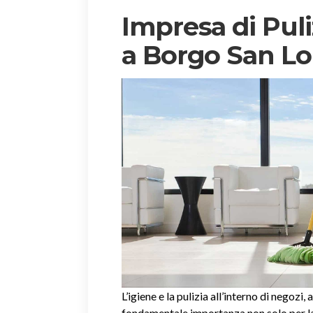
Impresa di Puli
a Borgo San L
L’igiene e la pulizia all’interno di negozi, 
fondamentale importanza non solo per la 