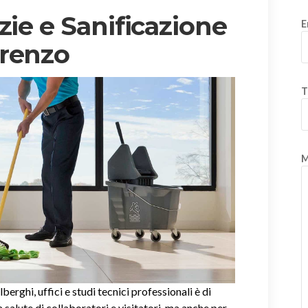
zie e Sanificazione
E
orenzo
T
M
alberghi, uffici e studi tecnici professionali è di
salute di collaboratori e visitatori, ma anche per