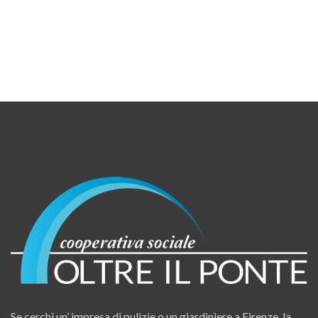
Se cerchi un’ impresa di pulizie o un giardiniere a Firenze, la